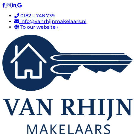
0182 – 748 739
info@vanrhijnmakelaars.nl
To our website ›