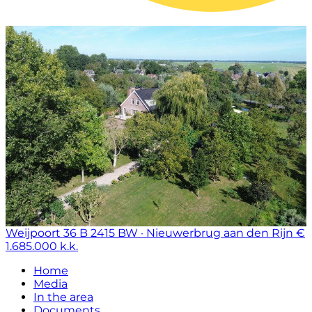
Weijpoort 36 B
2415 BW · Nieuwerbrug aan den Rijn
€
1.685.000 k.k.
Home
Media
In the area
Documents