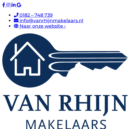
0182 – 748 739
info@vanrhijnmakelaars.nl
Naar onze website ›