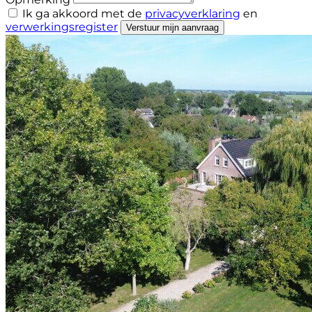
Ik ga akkoord met de
privacyverklaring
en
verwerkingsregister
Verstuur mijn aanvraag