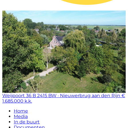
Weijpoort 36 B
2415 BW · Nieuwerbrug aan den Rijn
€
1.685.000 k.k.
Home
Media
In de buurt
Documenten