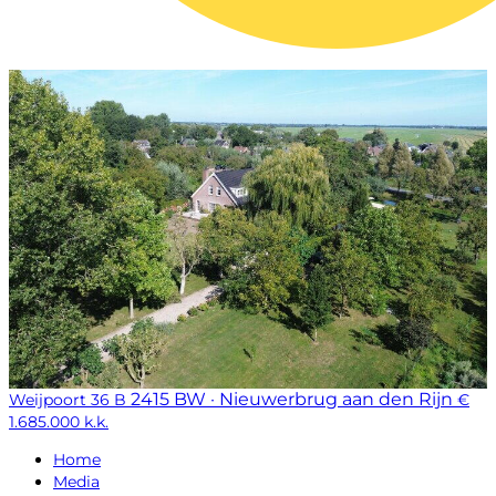
2415 BW · Nieuwerbrug aan den Rijn
Weijpoort 36 B
€
1.685.000 k.k.
Home
Media