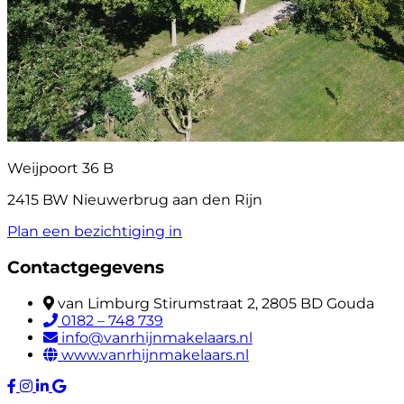
Weijpoort 36 B
2415 BW Nieuwerbrug aan den Rijn
Plan een bezichtiging in
Contactgegevens
van Limburg Stirumstraat 2, 2805 BD Gouda
0182 – 748 739
info@vanrhijnmakelaars.nl
www.vanrhijnmakelaars.nl