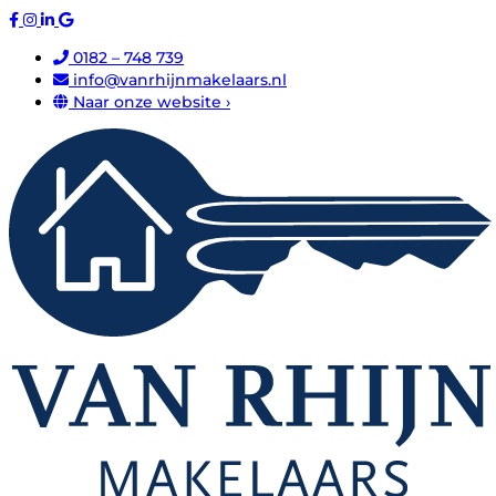
0182 – 748 739
info@vanrhijnmakelaars.nl
Naar onze website ›